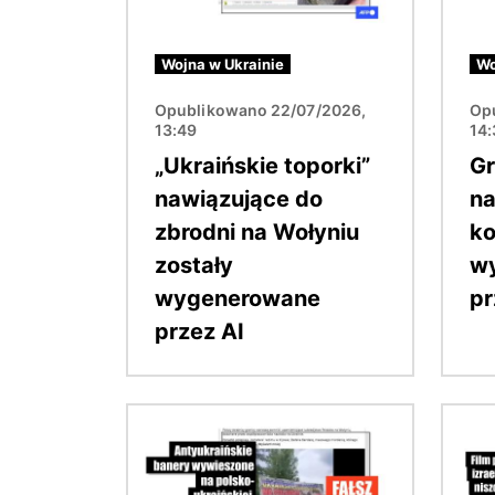
Wojna w Ukrainie
Wo
Opublikowano 22/07/2026,
Op
13:49
14
„Ukraińskie toporki”
Gr
nawiązujące do
na
zbrodni na Wołyniu
ko
zostały
w
wygenerowane
pr
przez AI
Obraz
Obraz