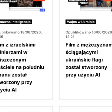
tuczna inteligencja
Wojna w Ukrainie
ublikowano 18/06/2026,
Opublikowano 16/06/2026
15
12:21
lm z izraelskimi
Film z mężczyznam
łnierzami w
ściągającymi
niszczonym
ukraińskie flagi
ściele na południu
został stworzony
banu został
przy użyciu AI
worzony przy
yciu AI
Obraz