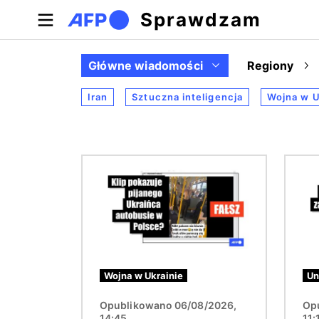
Przejdź do treści
Sprawdzam
Główne wiadomości
Regiony
Iran
Sztuczna inteligencja
Wojna w U
Obraz
Obraz
Wojna w Ukrainie
Un
Opublikowano 06/08/2026,
Op
14:45
11: