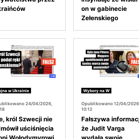
kraińców
on w gabinecie
Zełenskiego
Obraz
jna w Ukrainie
Wybory na W
ublikowano 24/04/2026,
Opublikowano 12/04/2026
:18
10:12
e, król Szwecji nie
Fałszywa informac
mówił uściśnięcia
że Judit Varga
oni Wołodymyrowi
wydała swoje