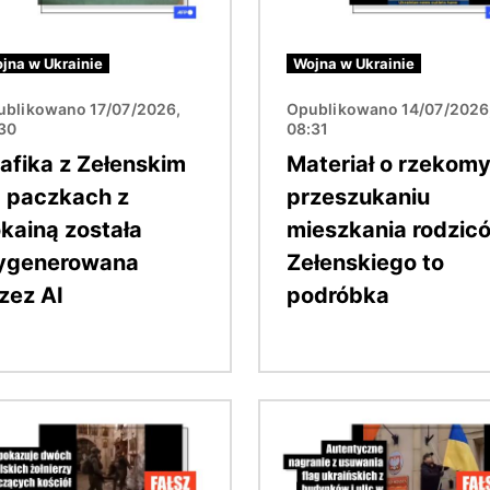
jna w Ukrainie
Wojna w Ukrainie
ublikowano 17/07/2026,
Opublikowano 14/07/2026
:30
08:31
afika z Zełenskim
Materiał o rzekom
 paczkach z
przeszukaniu
kainą została
mieszkania rodzic
ygenerowana
Zełenskiego to
zez AI
podróbka
Obraz