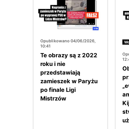
Opublikowano 04/06/2026,
Wo
10:41
Op
Te obrazy są z 2022
12:
roku i nie
O
przedstawiają
pr
zamieszek w Paryżu
„e
po finale Ligi
a
Mistrzów
Ki
st
uż