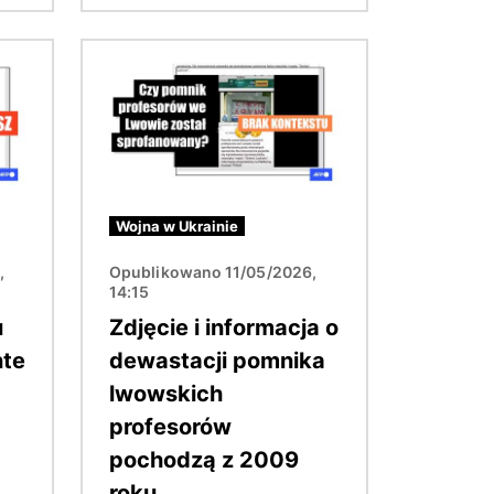
Obraz
Wojna w Ukrainie
,
Opublikowano 11/05/2026,
14:15
u
Zdjęcie i informacja o
nte
dewastacji pomnika
lwowskich
profesorów
pochodzą z 2009
roku