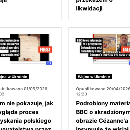
likwidacji
Obraz
jna w Ukrainie
Wojna w Ukrainie
ublikowano 01/05/2026,
Opublikowano 29/04/2026
:02
12:23
lm nie pokazuje, jak
Podrobiony materia
gląda proces
BBC o skradziony
yskania polskiego
obrazie Cézanne'a
ywatelstwa przez
insynuuje że wisiał