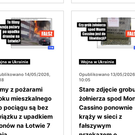
Obraz
jna w Ukrainie
Wojna w Ukrainie
ublikowano 14/05/2026,
Opublikowano 13/05/2026
18
10:05
lmy z pożarami
Stare zdjęcie grob
oku mieszkalnego
żołnierza spod Mo
b pociągu są bez
Cassino ponownie
iązku z upadkiem
krąży w sieci z
onów na Łotwie 7
fałszywym
aja
przekazem o