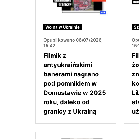
Wojna w Ukrainie
Sz
Opublikowano 06/07/2026,
Op
15:42
15:
Filmik z
Fi
antyukraińskimi
żo
banerami nagrano
z
pod pomnikiem w
ko
Domostawie w 2025
Li
roku, daleko od
st
granicy z Ukrainą
uż
Obraz
Obraz