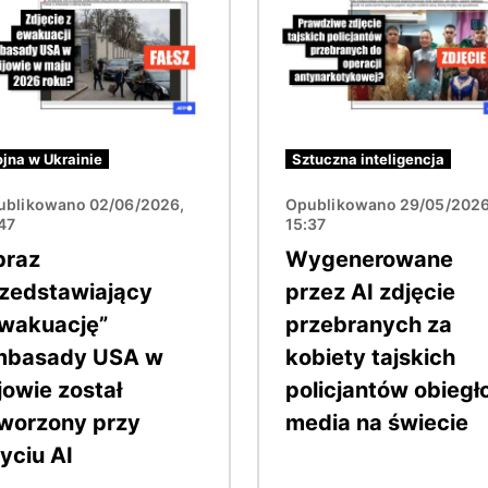
jna w Ukrainie
Sztuczna inteligencja
ublikowano 02/06/2026,
Opublikowano 29/05/2026
47
15:37
braz
Wygenerowane
zedstawiający
przez AI zdjęcie
wakuację”
przebranych za
mbasady USA w
kobiety tajskich
jowie został
policjantów obiegł
worzony przy
media na świecie
yciu AI