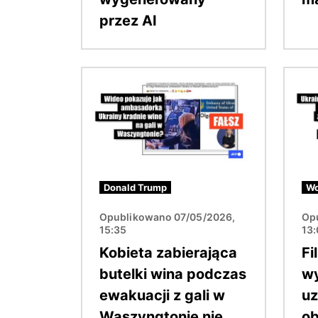
przez AI
Obraz
Obraz
Donald Trump
Wo
Opublikowano 07/05/2026,
Op
15:35
13
Kobieta zabierająca
Fi
butelki wina podczas
wy
ewakuacji z gali w
uz
Waszyngtonie nie
ob