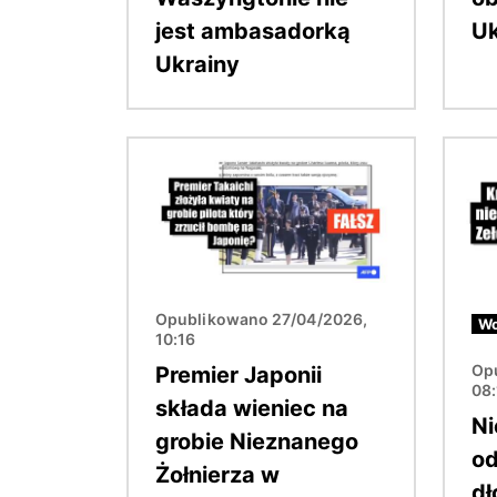
jest ambasadorką
U
Ukrainy
Obraz
Obraz
Opublikowano 27/04/2026,
Wo
10:16
Op
Premier Japonii
08
składa wieniec na
Ni
grobie Nieznanego
od
Żołnierza w
dł