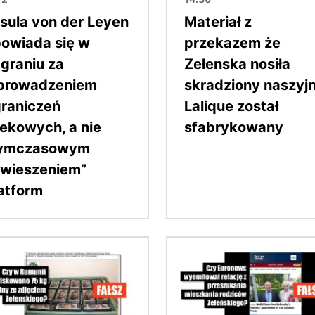
sula von der Leyen
Materiał z
owiada się w
przekazem że
graniu za
Zełenska nosiła
prowadzeniem
skradziony naszyjn
raniczeń
Lalique został
ekowych, a nie
sfabrykowany
tymczasowym
wieszeniem”
atform
Obraz