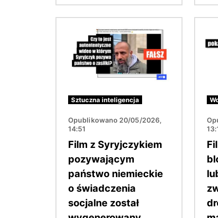
Obraz
Obraz
Sztuczna inteligencja
Wo
Opublikowano 20/05/2026,
Op
14:51
13:
Film z Syryjczykiem
Fi
pozywającym
bl
państwo niemieckie
lu
o świadczenia
zw
socjalne został
dr
wygenerowany
m