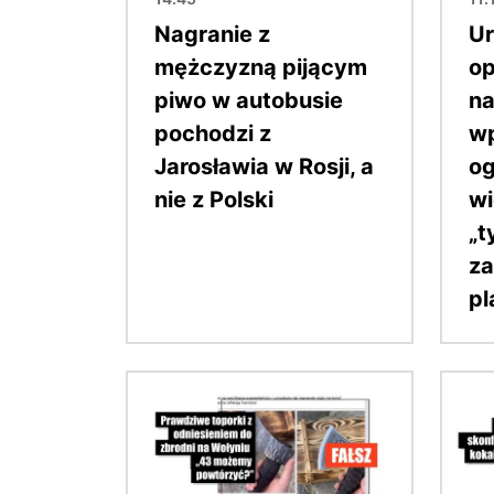
Nagranie z
Ur
mężczyzną pijącym
op
piwo w autobusie
na
pochodzi z
w
Jarosławia w Rosji, a
og
nie z Polski
wi
„
za
pl
Obraz
Obraz